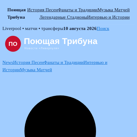
Поющая
История Песен
Фанаты и Традиции
Музыка Матчей
Трибуна
Легендарные Стадионы
Интервью и Истории
Skip
Liverpool • матчи • трансферы
10 августа 2026
Поиск
to
content
News
История Песен
Фанаты и Традиции
Интервью и
Истории
Музыка Матчей