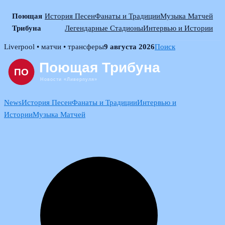
Поющая
История Песен
Фанаты и Традиции
Музыка Матчей
Трибуна
Легендарные Стадионы
Интервью и Истории
Skip
Liverpool • матчи • трансферы
9 августа 2026
Поиск
to
content
News
История Песен
Фанаты и Традиции
Интервью и
Истории
Музыка Матчей