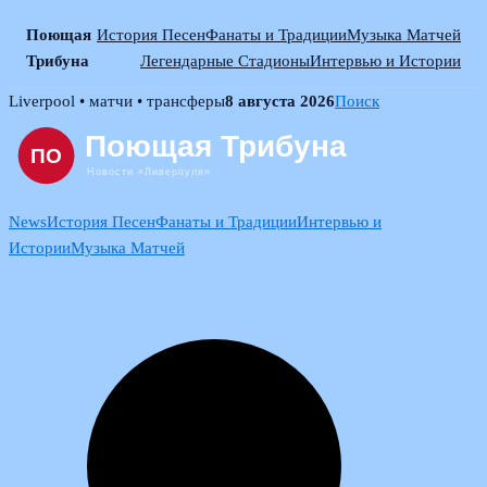
Поющая
История Песен
Фанаты и Традиции
Музыка Матчей
Трибуна
Легендарные Стадионы
Интервью и Истории
Skip
Liverpool • матчи • трансферы
8 августа 2026
Поиск
to
content
News
История Песен
Фанаты и Традиции
Интервью и
Истории
Музыка Матчей