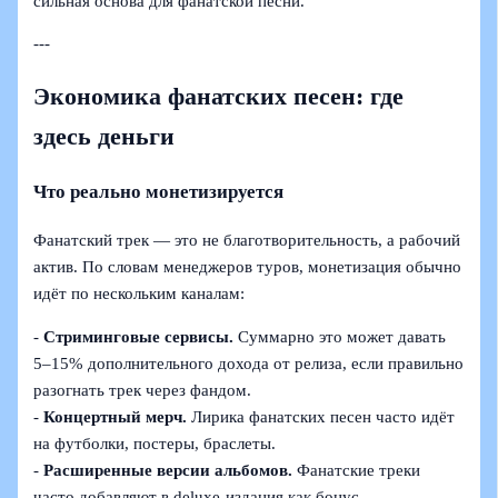
сильная основа для фанатской песни.
---
Экономика фанатских песен: где
здесь деньги
Что реально монетизируется
Фанатский трек — это не благотворительность, а рабочий
актив. По словам менеджеров туров, монетизация обычно
идёт по нескольким каналам:
-
Стриминговые сервисы.
Суммарно это может давать
5–15% дополнительного дохода от релиза, если правильно
разогнать трек через фандом.
-
Концертный мерч.
Лирика фанатских песен часто идёт
на футболки, постеры, браслеты.
-
Расширенные версии альбомов.
Фанатские треки
часто добавляют в deluxe‑издания как бонус.