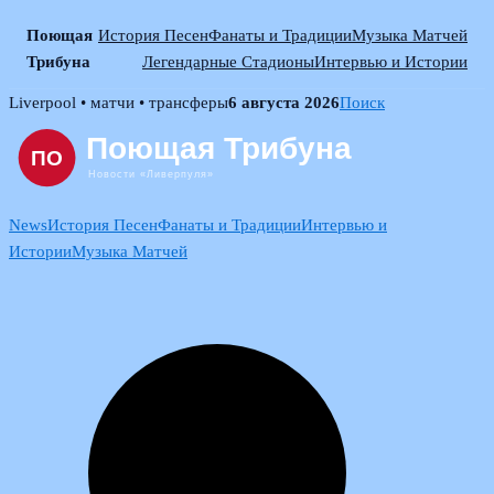
Поющая
История Песен
Фанаты и Традиции
Музыка Матчей
Трибуна
Легендарные Стадионы
Интервью и Истории
Skip
Liverpool • матчи • трансферы
6 августа 2026
Поиск
to
content
News
История Песен
Фанаты и Традиции
Интервью и
Истории
Музыка Матчей