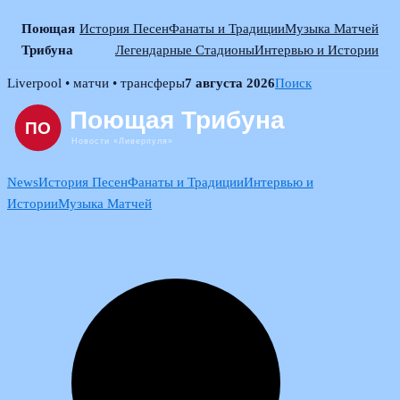
Поющая
История Песен
Фанаты и Традиции
Музыка Матчей
Трибуна
Легендарные Стадионы
Интервью и Истории
Skip
Liverpool • матчи • трансферы
7 августа 2026
Поиск
to
content
News
История Песен
Фанаты и Традиции
Интервью и
Истории
Музыка Матчей