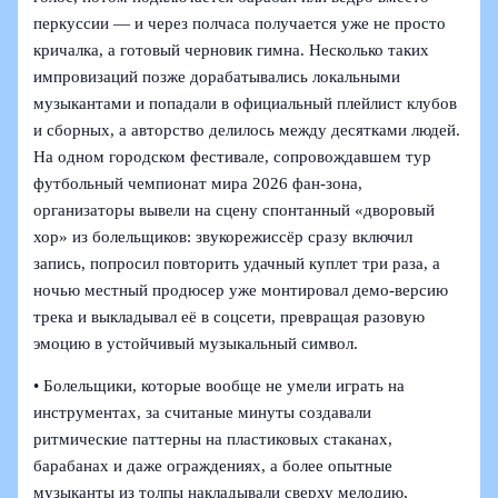
перкуссии — и через полчаса получается уже не просто
кричалка, а готовый черновик гимна. Несколько таких
импровизаций позже дорабатывались локальными
музыкантами и попадали в официальный плейлист клубов
и сборных, а авторство делилось между десятками людей.
На одном городском фестивале, сопровождавшем тур
футбольный чемпионат мира 2026 фан-зона,
организаторы вывели на сцену спонтанный «дворовый
хор» из болельщиков: звукорежиссёр сразу включил
запись, попросил повторить удачный куплет три раза, а
ночью местный продюсер уже монтировал демо-версию
трека и выкладывал её в соцсети, превращая разовую
эмоцию в устойчивый музыкальный символ.
• Болельщики, которые вообще не умели играть на
инструментах, за считаные минуты создавали
ритмические паттерны на пластиковых стаканах,
барабанах и даже ограждениях, а более опытные
музыканты из толпы накладывали сверху мелодию,