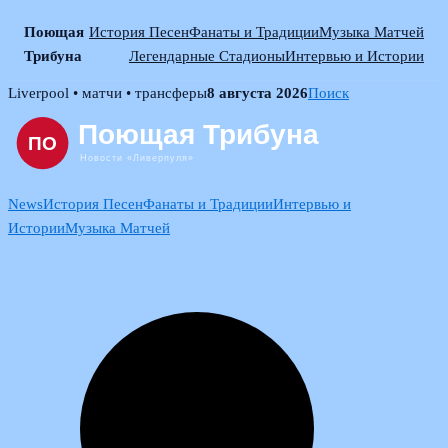
Поющая
История Песен
Фанаты и Традиции
Музыка Матчей
Трибуна
Легендарные Стадионы
Интервью и Истории
Skip
Liverpool • матчи • трансферы
8 августа 2026
Поиск
to
content
News
История Песен
Фанаты и Традиции
Интервью и
Истории
Музыка Матчей