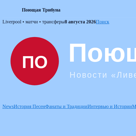
Поющая Трибуна
Skip
Liverpool • матчи • трансферы
8 августа 2026
Поиск
to
content
News
История Песен
Фанаты и Традиции
Интервью и Истории
М