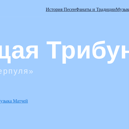
История Песен
Фанаты и Традиции
Музык
узыка Матчей