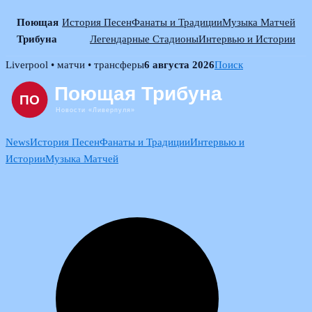
Поющая
История Песен
Фанаты и Традиции
Музыка Матчей
Трибуна
Легендарные Стадионы
Интервью и Истории
Skip
Liverpool • матчи • трансферы
6 августа 2026
Поиск
to
content
News
История Песен
Фанаты и Традиции
Интервью и
Истории
Музыка Матчей