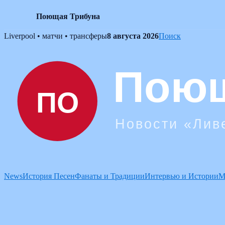
Поющая Трибуна
Skip
Liverpool • матчи • трансферы
8 августа 2026
Поиск
to
content
News
История Песен
Фанаты и Традиции
Интервью и Истории
М