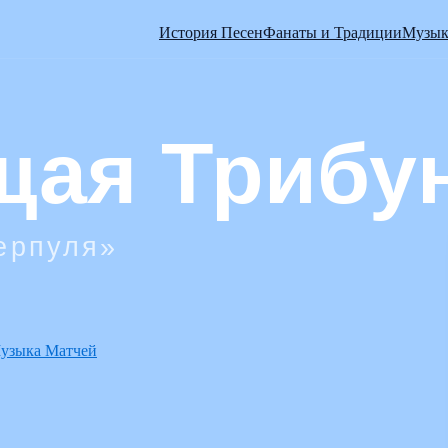
История Песен
Фанаты и Традиции
Музык
узыка Матчей