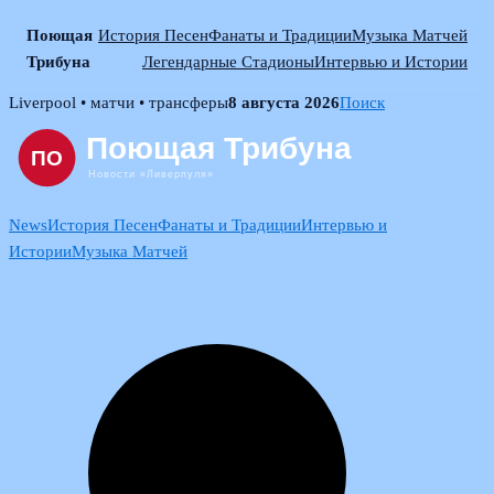
Поющая
История Песен
Фанаты и Традиции
Музыка Матчей
Трибуна
Легендарные Стадионы
Интервью и Истории
Skip
Liverpool • матчи • трансферы
8 августа 2026
Поиск
to
content
News
История Песен
Фанаты и Традиции
Интервью и
Истории
Музыка Матчей