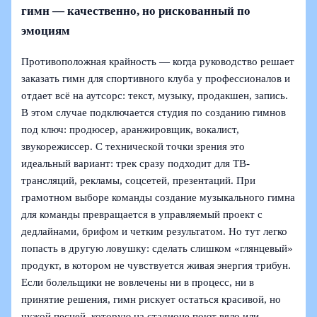
гимн — качественно, но рискованный по
эмоциям
Противоположная крайность — когда руководство решает
заказать гимн для спортивного клуба у профессионалов и
отдает всё на аутсорс: текст, музыку, продакшен, запись.
В этом случае подключается студия по созданию гимнов
под ключ: продюсер, аранжировщик, вокалист,
звукорежиссер. С технической точки зрения это
идеальный вариант: трек сразу подходит для ТВ-
трансляций, рекламы, соцсетей, презентаций. При
грамотном выборе команды создание музыкального гимна
для команды превращается в управляемый проект с
дедлайнами, брифом и четким результатом. Но тут легко
попасть в другую ловушку: сделать слишком «глянцевый»
продукт, в котором не чувствуется живая энергия трибун.
Если болельщики не вовлечены ни в процесс, ни в
принятие решения, гимн рискует остаться красивой, но
чужой песней, которую на стадионе поют вяло или