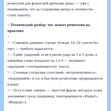
речитатив для фанатской кричалки цена» — уже с
пониманием, что за сохранение ритма и «поёмости»
стоит платить.
>
Технический разбор: что ломает речитатив на
практике
>
> – Слишком длинные строки: больше 14–16 слогов без
пауз — трибуна задыхается.
> – Сдвиг ударений: если в ритме удар на 1 и 3 долю, а
ключевые слова попадают на 2 и 4 — возникает
ощущение «спотыкающегося» текста.
> – Сложные согласные сочетания: «встрепенувшись»,
«подчеркнём» и т.п. в быстром речитативе превращаются
в кашу.
> – Отсутствие «якоря» — простой фразы, которую толпа
запоминает сразу (например, повторяющееся «Наши!»,
«Вперёд!»).