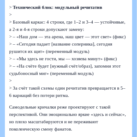
>
Технический блок: модульный речитатив
>
> Базовый каркас: 4 строки, где 1–2 и 3–4 — устойчивые,
а 2-я и 4-я строки допускают замену:
> – «Наш дом — эта арена, наш цвет — этот свет» (фикс)
> – «Сегодня падает [название соперника], сегодня
рушится их щит» (переменный модуль)
> – «Мы здесь не гости, мы — хозяева минут» (фикс)
> – «На счёте будет [нужный счёт/образ], запомни этот
судьбоносный миг» (переменный модуль)
>
> За счёт такой схемы один речитатив превращается в 5–
6 вариаций без потери ритма.
Самодельные кричалки реже проектируют с такой
перспективой. Они эмоционально яркие «здесь и сейчас»,
но плохо масштабируются и не переживают
поколенческую смену фанатов.