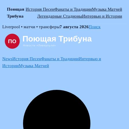
Поющая
История Песен
Фанаты и Традиции
Музыка Матчей
Трибуна
Легендарные Стадионы
Интервью и Истории
Skip
Liverpool • матчи • трансферы
7 августа 2026
Поиск
to
content
News
История Песен
Фанаты и Традиции
Интервью и
Истории
Музыка Матчей