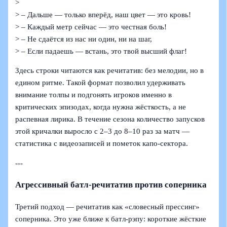
>
> – Дальше — только вперёд, наш цвет — это кровь!
> – Каждый метр сейчас — это честная боль!
> – Не сдаётся из нас ни один, ни на шаг,
> – Если падаешь — встань, это твой высший флаг!
Здесь строки читаются как речитатив: без мелодии, но в
едином ритме. Такой формат позволил удерживать
внимание толпы и подгонять игроков именно в
критических эпизодах, когда нужна жёсткость, а не
распевная лирика. В течение сезона количество запусков
этой кричалки выросло с 2–3 до 8–10 раз за матч —
статистика с видеозаписей и пометок капо-сектора.
---
Агрессивный батл-речитатив против соперника
Третий подход — речитатив как «словесный прессинг»
соперника. Это уже ближе к батл-рэпу: короткие жёсткие