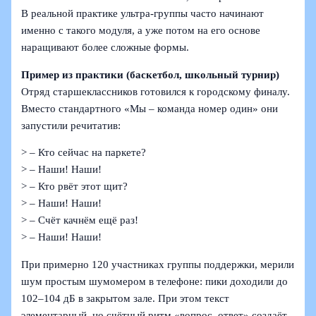
В реальной практике ультра-группы часто начинают
именно с такого модуля, а уже потом на его основе
наращивают более сложные формы.
Пример из практики (баскетбол, школьный турнир)
Отряд старшеклассников готовился к городскому финалу.
Вместо стандартного «Мы – команда номер один» они
запустили речитатив:
> – Кто сейчас на паркете?
> – Наши! Наши!
> – Кто рвёт этот щит?
> – Наши! Наши!
> – Счёт качнём ещё раз!
> – Наши! Наши!
При примерно 120 участниках группы поддержки, мерили
шум простым шумомером в телефоне: пики доходили до
102–104 дБ в закрытом зале. При этом текст
элементарный, но счётный ритм «вопрос–ответ» создаёт