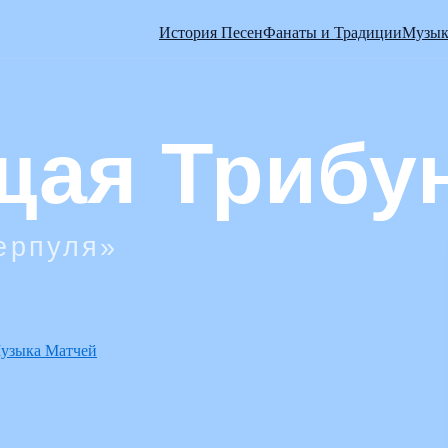
История Песен
Фанаты и Традиции
Музык
узыка Матчей