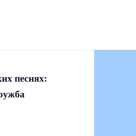
ких песнях:
дружба