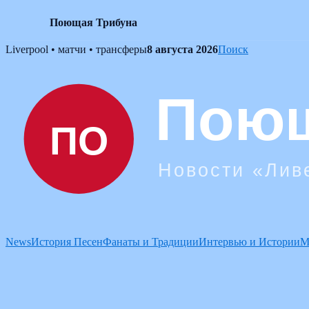
Поющая Трибуна
Skip
Liverpool • матчи • трансферы
8 августа 2026
Поиск
to
content
News
История Песен
Фанаты и Традиции
Интервью и Истории
М