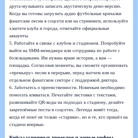
друга‑музыканта записать акустическую демо-версию.
Когда вы готовы загрузить аудио футбольные кричалки
фанатские песни в соцсети или на стриминги, используйте
хэштеги клуба и города, отмечайте официальные
аккаунты.
5. Работайте в связке с клубом и стадионом. Попробуйте
выйти на SMM‑менеджера или сотрудника по работе с
болельщиками. Им нужны яркие истории, а вам —
площадка. Согласовав моменты, вы сможете организовать
«премьеру» песни в перерыве, перед матчем или на
отдельном фанатском секторе с поддержкой диктора.
6. Заботьтесь о преемственности. Новичкам необходимо
помогать вливаться. Печатайте листовки с текстами,
развешивайте QR‑коды на подходах к стадиону, делайте
закреплённые посты в соцсетях. Легенда живёт тогда,
когда её поют не только «старики», но и те, кто пришёл на
стадион впервые.
Кейсы успешных проектов и живые цифры