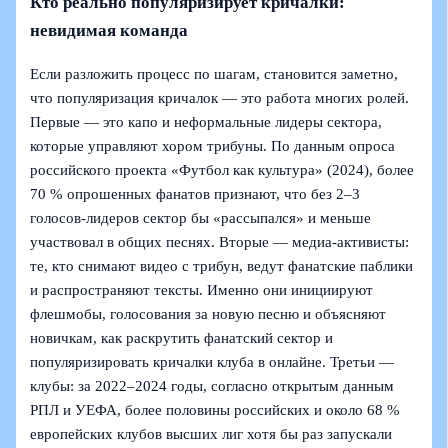
Кто реально популяризирует кричалки:
невидимая команда
Если разложить процесс по шагам, становится заметно,
что популяризация кричалок — это работа многих ролей.
Первые — это капо и неформальные лидеры сектора,
которые управляют хором трибуны. По данным опроса
российского проекта «Футбол как культура» (2024), более
70 % опрошенных фанатов признают, что без 2–3
голосов‑лидеров сектор бы «рассыпался» и меньше
участвовал в общих песнях. Вторые — медиа-активисты:
те, кто снимают видео с трибун, ведут фанатские паблики
и распространяют тексты. Именно они инициируют
флешмобы, голосования за новую песню и объясняют
новичкам, как раскрутить фанатский сектор и
популяризировать кричалки клуба в онлайне. Третьи —
клубы: за 2022–2024 годы, согласно открытым данным
РПЛ и УЕФА, более половины российских и около 68 %
европейских клубов высших лиг хотя бы раз запускали