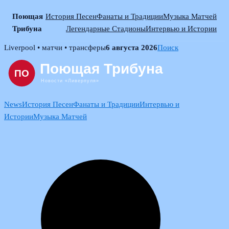
Поющая
История Песен
Фанаты и Традиции
Музыка Матчей
Трибуна
Легендарные Стадионы
Интервью и Истории
Skip
Liverpool • матчи • трансферы
6 августа 2026
Поиск
to
content
News
История Песен
Фанаты и Традиции
Интервью и
Истории
Музыка Матчей