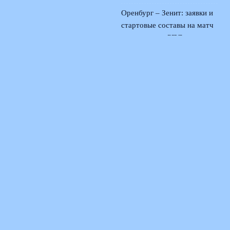
Оренбург – Зенит: заявки и
стартовые составы на матч
второго тура РПЛ
2 августа,
2026
© 2026 Поющая Трибуна
Новости «Ливерпуля»
News
Интервью и Истории
История Песен
Легендарные Стадионы
Музыка Матчей
Фанаты и Традиции