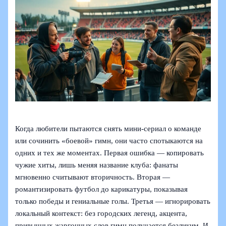
Когда любители пытаются снять мини‑сериал о команде
или сочинить «боевой» гимн, они часто спотыкаются на
одних и тех же моментах. Первая ошибка — копировать
чужие хиты, лишь меняя название клуба: фанаты
мгновенно считывают вторичность. Вторая —
романтизировать футбол до карикатуры, показывая
только победы и гениальные голы. Третья — игнорировать
локальный контекст: без городских легенд, акцента,
привычных жаргонных слов гимн получается безликим. И