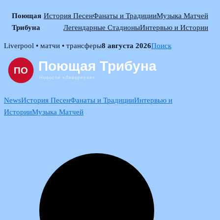
Поющая
История Песен
Фанаты и Традиции
Музыка Матчей
Трибуна
Легендарные Стадионы
Интервью и Истории
Skip
Liverpool • матчи • трансферы
8 августа 2026
Поиск
to
content
News
История Песен
Фанаты и Традиции
Интервью и
Истории
Музыка Матчей