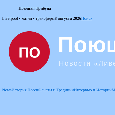
Поющая Трибуна
Skip
Liverpool • матчи • трансферы
8 августа 2026
Поиск
to
content
News
История Песен
Фанаты и Традиции
Интервью и Истории
М