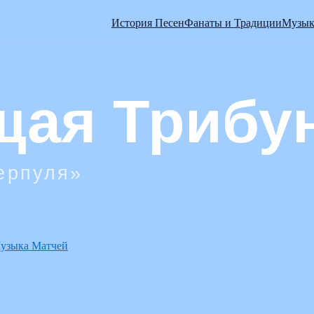
История Песен
Фанаты и Традиции
Музык
узыка Матчей