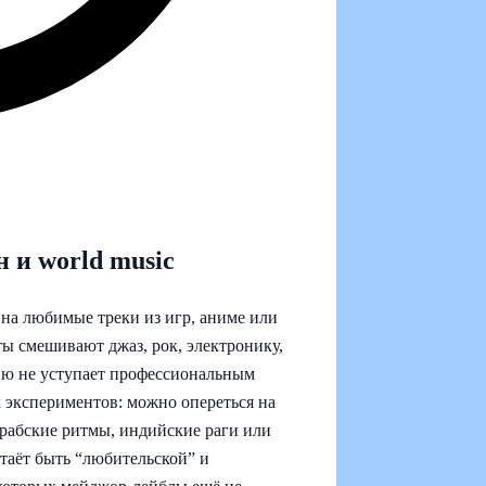
 и world music
 на любимые треки из игр, аниме или
ты смешивают джаз, рок, электронику,
нию не уступает профессиональным
х экспериментов: можно опереться на
 арабские ритмы, индийские раги или
стаёт быть “любительской” и