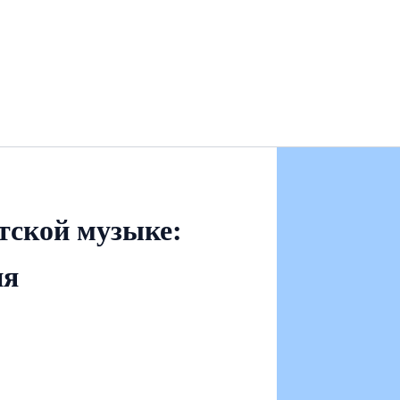
тской музыке:
ня