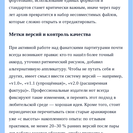
фортепиано, использование единых форматов и
стандартов станет критически важным, иначе через пару
лет архив превратится в набор несовместимых файлов,
которые сложно открыть и отредактировать.
Метки версий и контроль качества
При активной работе над фанатскими партитурами почти
всегда возникают правки: кто‑то нашёл более точный
аккорд, уточнил ритмический рисунок, добавил
альтернативную аппликатуру. Чтобы не путать себя и
других, имеет смысл ввести систему версий — например,
«v1.0», «v1.1 (упрощённая)», «v2.0 (расширенная
фактура)». Профессиональные издатели нот всегда
фиксируют такие изменения, и перенять этот подход в
любительской среде — хорошая идея. Кроме того, стоит
периодически перечитывать свои старые аранжировки
уже «с высоты» накопленного опыта: по отзывам
практиков, не менее 20–30 % ранних версий после пары
лет работы хочется обновить, чтобы привести к