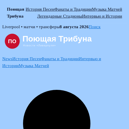
Поющая
История Песен
Фанаты и Традиции
Музыка Матчей
Трибуна
Легендарные Стадионы
Интервью и Истории
Skip
Liverpool • матчи • трансферы
8 августа 2026
Поиск
to
content
News
История Песен
Фанаты и Традиции
Интервью и
Истории
Музыка Матчей