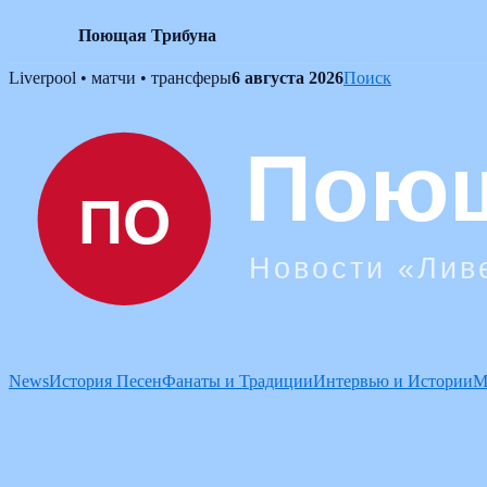
Поющая Трибуна
Skip
Liverpool • матчи • трансферы
6 августа 2026
Поиск
to
content
News
История Песен
Фанаты и Традиции
Интервью и Истории
М