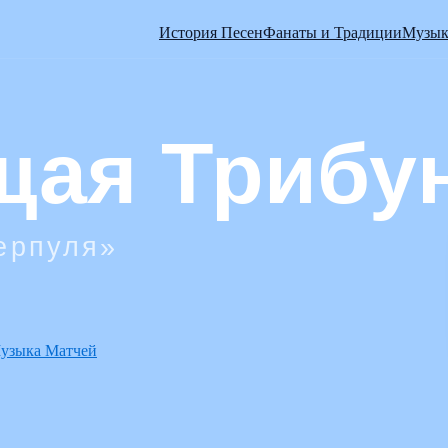
История Песен
Фанаты и Традиции
Музык
узыка Матчей