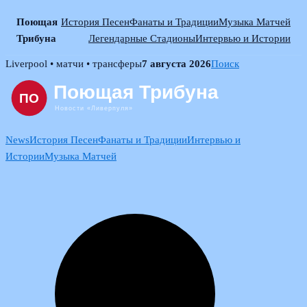
Поющая
История Песен
Фанаты и Традиции
Музыка Матчей
Трибуна
Легендарные Стадионы
Интервью и Истории
Skip
Liverpool • матчи • трансферы
7 августа 2026
Поиск
to
content
News
История Песен
Фанаты и Традиции
Интервью и
Истории
Музыка Матчей