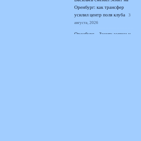
Оренбург: как трансфер
усилил центр поля клуба
3
августа, 2026
Оренбург – Зенит: заявки и
стартовые составы на матч
второго тура РПЛ
2 августа,
2026
© 2026 Поющая Трибуна
Новости «Ливерпуля»
News
Интервью и Истории
История Песен
Легендарные Стадионы