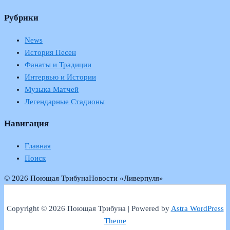
Рубрики
News
История Песен
Фанаты и Традиции
Интервью и Истории
Музыка Матчей
Легендарные Стадионы
Навигация
Главная
Поиск
© 2026 Поющая Трибуна
Новости «Ливерпуля»
Copyright © 2026 Поющая Трибуна | Powered by
Astra WordPress
Theme