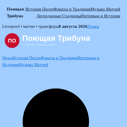
Поющая
История Песен
Фанаты и Традиции
Музыка Матчей
Трибуна
Легендарные Стадионы
Интервью и Истории
Skip
Liverpool • матчи • трансферы
8 августа 2026
Поиск
to
content
News
История Песен
Фанаты и Традиции
Интервью и
Истории
Музыка Матчей