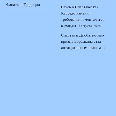
Фанаты и Традиции
Саусь о Спартаке: как
Карседо изменил
требования и менталитет
команды
5 августа, 2026
Спартак и Дзюба: почему
призыв Борзыкина стал
антикризисным планом
4
августа, 2026
Васильев сменил Зенит на
Оренбург: как трансфер
усилил центр поля клуба
3
августа, 2026
© 2026 Поющая Трибуна
Новости «Ливерпуля»