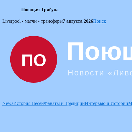
Поющая Трибуна
Skip
Liverpool • матчи • трансферы
7 августа 2026
Поиск
to
content
News
История Песен
Фанаты и Традиции
Интервью и Истории
М