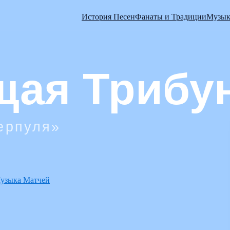
История Песен
Фанаты и Традиции
Музык
узыка Матчей