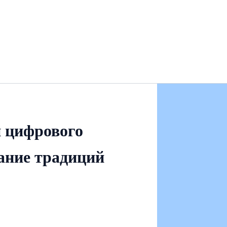
и цифрового
чание традиций