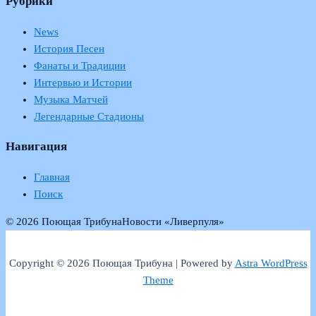
Рубрики
News
История Песен
Фанаты и Традиции
Интервью и Истории
Музыка Матчей
Легендарные Стадионы
Навигация
Главная
Поиск
© 2026 Поющая Трибуна
Новости «Ливерпуля»
Copyright © 2026 Поющая Трибуна | Powered by
Astra WordPress
Theme