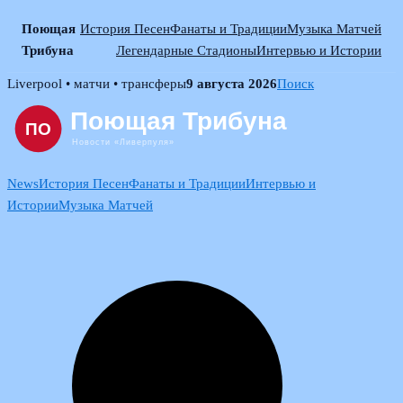
Поющая
История Песен
Фанаты и Традиции
Музыка Матчей
Трибуна
Легендарные Стадионы
Интервью и Истории
Skip
Liverpool • матчи • трансферы
9 августа 2026
Поиск
to
content
News
История Песен
Фанаты и Традиции
Интервью и
Истории
Музыка Матчей