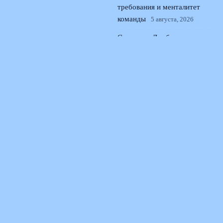
требования и менталитет
команды
5 августа, 2026
Спартак и Дзюба: почему
призыв Борзыкина стал
антикризисным планом
4
августа, 2026
© 2026 Поющая Трибуна
Новости «Ливерпуля»
News
Интервью и Истории
История Песен
Легендарные Стадионы
Музыка Матчей