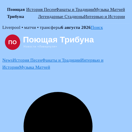
Поющая
История Песен
Фанаты и Традиции
Музыка Матчей
Трибуна
Легендарные Стадионы
Интервью и Истории
Skip
Liverpool • матчи • трансферы
6 августа 2026
Поиск
to
content
News
История Песен
Фанаты и Традиции
Интервью и
Истории
Музыка Матчей