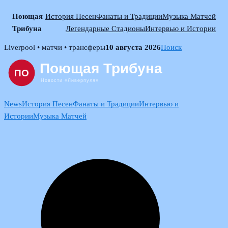
Поющая
История Песен
Фанаты и Традиции
Музыка Матчей
Трибуна
Легендарные Стадионы
Интервью и Истории
Skip
Liverpool • матчи • трансферы
10 августа 2026
Поиск
to
content
News
История Песен
Фанаты и Традиции
Интервью и
Истории
Музыка Матчей