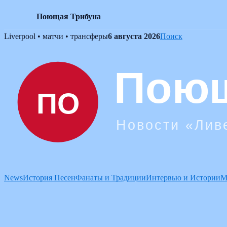
Поющая Трибуна
Skip
Liverpool • матчи • трансферы
6 августа 2026
Поиск
to
content
News
История Песен
Фанаты и Традиции
Интервью и Истории
М