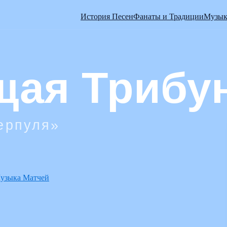
История Песен
Фанаты и Традиции
Музык
узыка Матчей