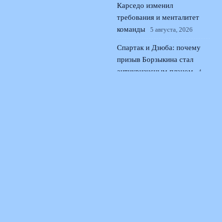
Карседо изменил
требования и менталитет
команды
5 августа, 2026
Спартак и Дзюба: почему
призыв Борзыкина стал
антикризисным планом
4
августа, 2026
© 2026 Поющая Трибуна
Новости «Ливерпуля»
News
Интервью и Истории
История Песен
Легендарные Стадионы