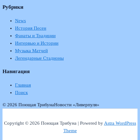
Рубрики
News
История Песен
Фанаты и Традиции
Интервью и Истории
Музыка Матчей
Легендарные Стадионы
Навигация
Главная
Поиск
© 2026 Поющая Трибуна
Новости «Ливерпуля»
Copyright © 2026 Поющая Трибуна | Powered by
Astra WordPress
Theme