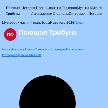
Поющая
История Песен
Фанаты и Традиции
Музыка Матчей
Трибуна
Легендарные Стадионы
Интервью и Истории
Skip
Liverpool • матчи • трансферы
9 августа 2026
Поиск
to
content
News
История Песен
Фанаты и Традиции
Интервью и
Истории
Музыка Матчей