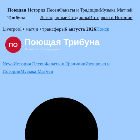
Поющая
История Песен
Фанаты и Традиции
Музыка Матчей
Трибуна
Легендарные Стадионы
Интервью и Истории
Skip
Liverpool • матчи • трансферы
6 августа 2026
Поиск
to
content
News
История Песен
Фанаты и Традиции
Интервью и
Истории
Музыка Матчей