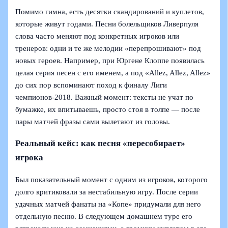
Помимо гимна, есть десятки скандирований и куплетов,
которые живут годами. Песни болельщиков Ливерпуля
слова часто меняют под конкретных игроков или
тренеров: одни и те же мелодии «перепрошивают» под
новых героев. Например, при Юргене Клоппе появилась
целая серия песен с его именем, а под «Allez, Allez, Allez»
до сих пор вспоминают поход к финалу Лиги
чемпионов‑2018. Важный момент: тексты не учат по
бумажке, их впитываешь, просто стоя в толпе — после
пары матчей фразы сами вылетают из головы.
Реальный кейс: как песня «пересобирает»
игрока
Был показательный момент с одним из игроков, которого
долго критиковали за нестабильную игру. После серии
удачных матчей фанаты на «Копе» придумали для него
отдельную песню. В следующем домашнем туре его