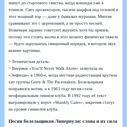
минут до стартового свистка, когда команды уже в
тоннеле. Свет прожекторов, тысячи шарфов над головой и
этот мощный хор — даже у бывалых мурашки. Многие
сравнивают это с церемонией, а не просто песней.
Новичкам заранее советуют выучить хотя бы припев,
потому что стоять молча в этот момент физически тяжело
— будто нарушаешь священный порядок, в котором звук
важнее картинки.
> Техническая деталь:
> Впервые «You’ll Never Walk Alone» зазвучала на
«Энфилде» в 1960‑е, когда местная радиостанция крутила
хит группы Gerry & The Pacemakers. Болельщикам
понравился мотив, и к 1963 году песня стала
неофициальным гимном клуба. В 1992 году её текст
выгравировали у ворот «Shankly Gates», закрепив статус
на уровне символов клуба.
Песни болельщиков Ливерпуля: слова и их сила