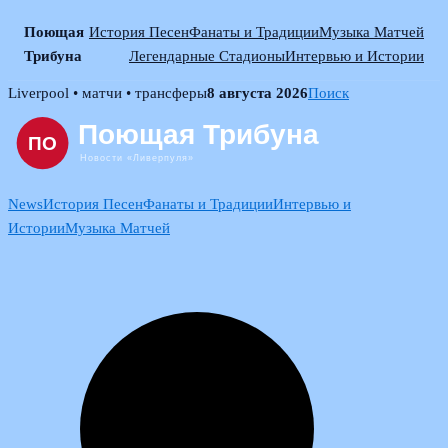
Поющая
История Песен
Фанаты и Традиции
Музыка Матчей
Трибуна
Легендарные Стадионы
Интервью и Истории
Skip
Liverpool • матчи • трансферы
8 августа 2026
Поиск
to
content
News
История Песен
Фанаты и Традиции
Интервью и
Истории
Музыка Матчей