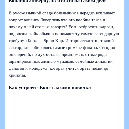
Копанка Ливерпуль: что это на самом деле
В русскоязычной среде болельщиков нередко всплывает
вопрос: копанка Ливерпуль что это вообще такое и
почему о ней столько говорят? Если отбросить жаргон,
под «копанкой» обычно понимают ту самую легендарную
трибуну «Коп» — Spion Kop. Исторически это стоячий
сектор, где собирались самые громкие фанаты. Сегодня
он сидячий, но дух остался прежним: плотные ряды
шрамированных жизнью мужиков, семейные династии
фанатов и молодёжь, которая учится орать песни до
хрипоты.
Как устроен «Коп» глазами новичка