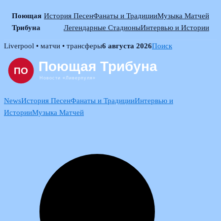
Поющая
История Песен
Фанаты и Традиции
Музыка Матчей
Трибуна
Легендарные Стадионы
Интервью и Истории
Skip
Liverpool • матчи • трансферы
6 августа 2026
Поиск
to
content
News
История Песен
Фанаты и Традиции
Интервью и
Истории
Музыка Матчей