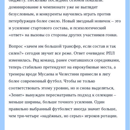
бюджету. Несколько последних сезонов показали:
доминирование в чемпионате уже не выглядит
безусловным, и конкуренты научились играть против
петербуржцев более смело. Новый звездный новичок – это
и усиление стартового состава, и психологический
«ответ» на вызовы со стороны других участников гонки.
Вопрос «зачем им большой трансфер, если состав и так
силен?» сегодня звучит все реже. Ответ очевиден: РПЛ
изменилась. Ряд команд, ранее считавшихся середняками,
теперь стабильно претендуют на еврокубковые места, а
тренеры вроде Мусаева и Челестини принесли в лигу
более современный футбол. Чтобы не только
соответствовать этому уровню, но и снова выделяться,
«Зенит» вынужден пересматривать подход к селекции –
меньше ширины, больше точного усиления. Один
правильно выбранный футболист иногда значит больше,
чем три-четыре «надёжных, но серых» игроков ротации.