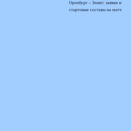
Оренбург – Зенит: заявки и
стартовые составы на матч
второго тура РПЛ
2 августа,
2026
© 2026 Поющая Трибуна
Новости «Ливерпуля»
News
Интервью и Истории
История Песен
Легендарные Стадионы
Музыка Матчей
Фанаты и Традиции