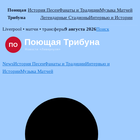
Поющая
История Песен
Фанаты и Традиции
Музыка Матчей
Трибуна
Легендарные Стадионы
Интервью и Истории
Skip
Liverpool • матчи • трансферы
9 августа 2026
Поиск
to
content
News
История Песен
Фанаты и Традиции
Интервью и
Истории
Музыка Матчей