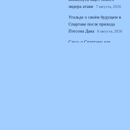
лидера атаки
7 августа, 2026
Угальде о своём будущем в
Спартаке после прихода
Пэтсона Дака
6 августа, 2026
Саусь о Спартаке: как
Карседо изменил
требования и менталитет
команды
5 августа, 2026
© 2026 Поющая Трибуна
Новости «Ливерпуля»
News
Интервью и Истории
История Песен