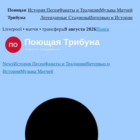
Поющая
История Песен
Фанаты и Традиции
Музыка Матчей
Трибуна
Легендарные Стадионы
Интервью и Истории
Skip
Liverpool • матчи • трансферы
9 августа 2026
Поиск
to
content
News
История Песен
Фанаты и Традиции
Интервью и
Истории
Музыка Матчей