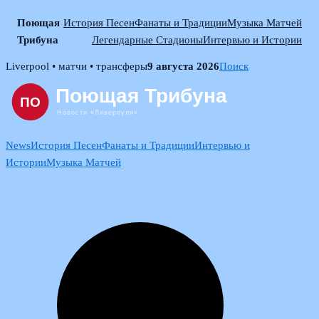
Поющая
История Песен
Фанаты и Традиции
Музыка Матчей
Трибуна
Легендарные Стадионы
Интервью и Истории
Skip
Liverpool • матчи • трансферы
9 августа 2026
Поиск
to
content
News
История Песен
Фанаты и Традиции
Интервью и
Истории
Музыка Матчей